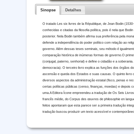
Sinopse
Detalhes
O tratado Les six livres de la République, de Jean Bodin (153
conhecidas e citadas da filosofia política, pois é nela que Bod
posterior. Nela Bodin também afirma sua preferência pela monar
defende a independência do poder político com relação ao reli
governo. Além dessas teses seminais, seu método é igualmente 
comparação histórica de inúmeras formas de governo.O primeiro
(conjugal, paterno, senhorial) e define o cidadão e a soberani
democracia). O terceiro livro explica as funções dos órgãos do
ascensão e queda dos Estados e suas causas. O quinto livro 
diversos aspectos da administração estatal (fisco, penas e rec
certas políticas públicas (censo, finanças, moedas) e depois 
uma.A Editora Ícone empreendeu a tradução de Os Seis Livros da
francês médio, do Corpus des œuvres de philosophie en langue 
feitos apontaram que esta parece ser a primeira tradução integ
tradução buscou produzir um texto acessível e contemporâneo