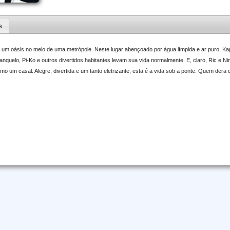
s
um oásis no meio de uma metrópole. Neste lugar abençoado por água límpida e ar puro, Kapp
Branquelo, Pi-Ko e outros divertidos habitantes levam sua vida normalmente. E, claro, Ric e
mo um casal. Alegre, divertida e um tanto eletrizante, esta é a vida sob a ponte. Quem dera