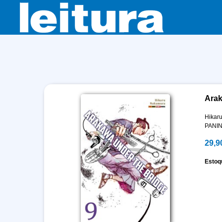
Arak
Hikar
PANIN
29,9
Estoq