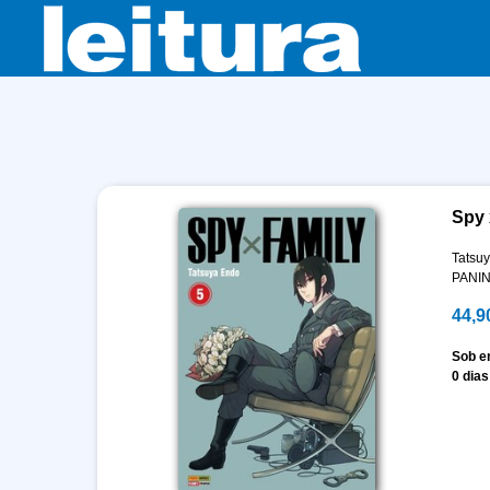
Spy 
Tatsu
PANIN
44,9
Sob 
0 dias