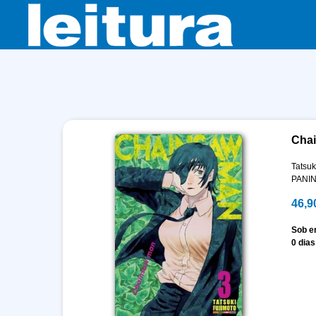
Chai
Tatsuk
PANIN
46,9
Sob 
0 dias