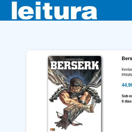
Bers
Kenta
PANIN
44,9
Sob 
0 dias