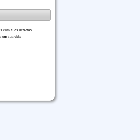
ros com suas derrotas
e em sua vida...