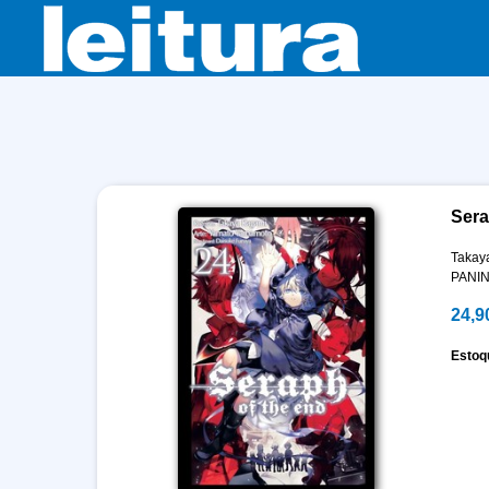
Sera
Takay
PANIN
24,9
Estoq