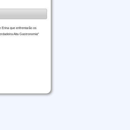
 Erina que enfrentarão os
rdadeira Alta Gastronomia"