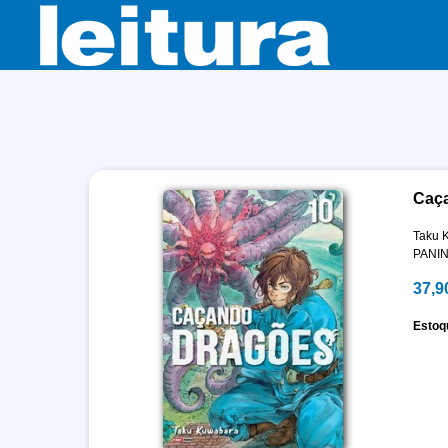
Caça
Taku 
PANIN
37,9
Estoq