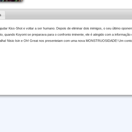
s
judar Kiss-Shot e voltar a ser humano. Depois de eliminar dois inimigos, o seu último oponent
o, quando Koyomi se preparava para o confronto iminente, ele é atingido com a informação
atalha! Nisio Isin e Oh! Great nos presenteiam com uma nova MONSTRUOSIDADE! Um conto q