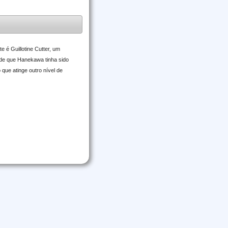
e é Guillotine Cutter, um
 de que Hanekawa tinha sido
ue atinge outro nível de