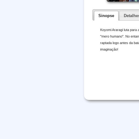
Sinopse
Detalhe
Koyomi Araragi luta para a
"mero humano". No entant
raptada logo antes da b
imaginação!