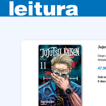
Juju
Gege 
PANIN
47,9
Sob 
0 dias