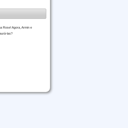
a Rose! Agora, Armin e
aurá-las?