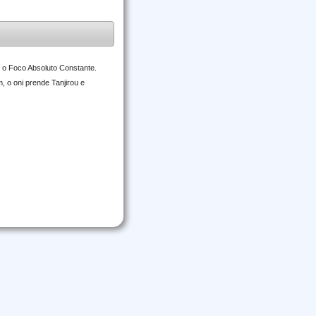
 o Foco Absoluto Constante.
 o oni prende Tanjirou e