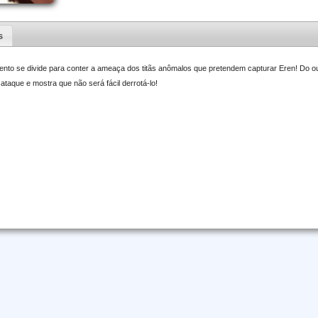
s
nto se divide para conter a ameaça dos titãs anômalos que pretendem capturar Eren! Do outr
 ataque e mostra que não será fácil derrotá-lo!