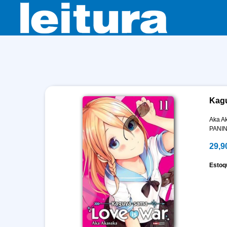
Kagu
Aka A
PANIN
29,9
Estoq