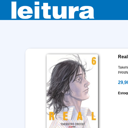
Real
Takeh
PANIN
29,9
Estoq