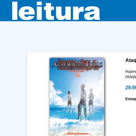
Ataq
Hajim
PANIN
29,9
Estoq