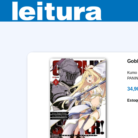
Gobl
Kumo 
PANIN
34,9
Estoq