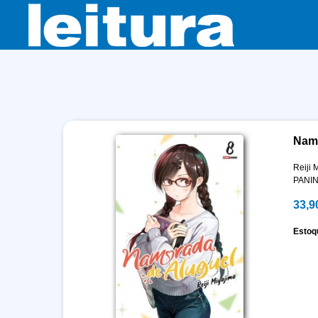
Namo
Reiji 
PANIN
33,9
Estoq