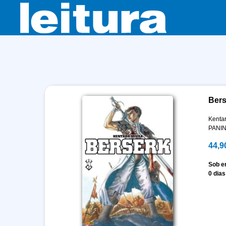
Bers
Kenta
PANIN
44,9
Sob 
0 dias