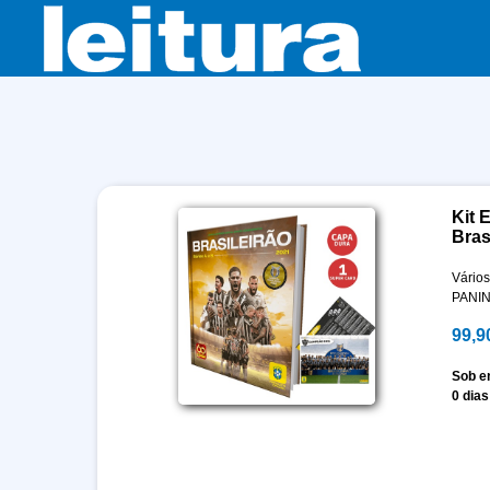
Kit 
Bras
Vários
PANIN
99,9
Sob 
0 dias