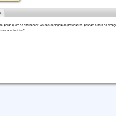
s
de, perde quem se enrubescer! Os dois se fingem de professores, passam a hora do almoço j
a seu lado feminino?