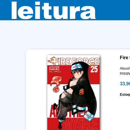
Fire 
Atsus
PANIN
33,9
Estoq