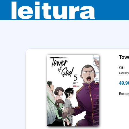
Towe
SIU
PANIN
49,9
Estoq