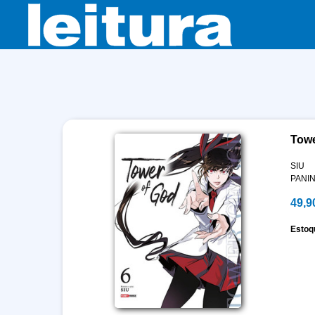
Towe
SIU
PANIN
49,9
Estoq