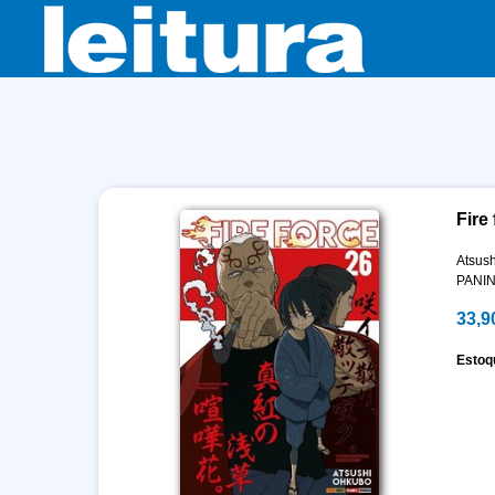
Fire 
Atsus
PANIN
33,9
Estoq