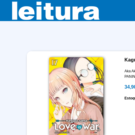
Kagu
Aka A
PANIN
34,9
Estoq