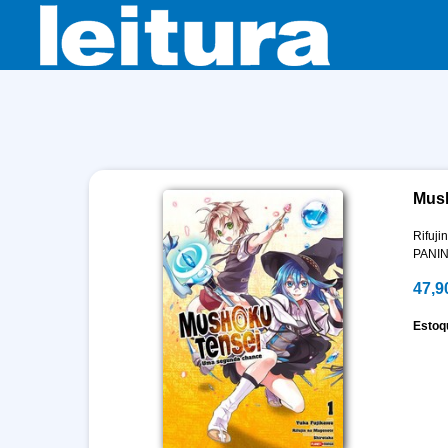
Mush
Rifuji
PANIN
47,9
Estoq