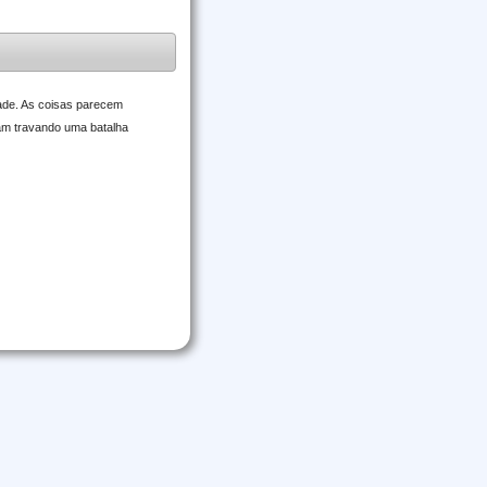
dade. As coisas parecem
uam travando uma batalha