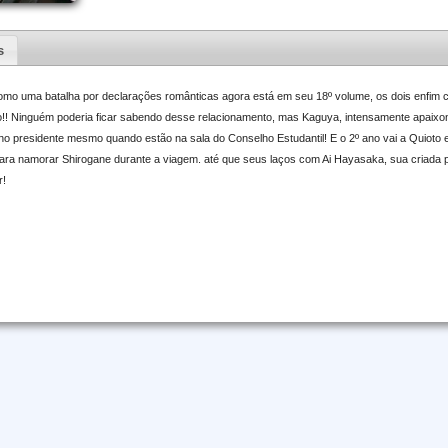
s
como uma batalha por declarações românticas agora está em seu 18º volume, os dois enfi
ício!! Ninguém poderia ficar sabendo desse relacionamento, mas Kaguya, intensamente apaix
 no presidente mesmo quando estão na sala do Conselho Estudantil! E o 2º ano vai a Quioto
a namorar Shirogane durante a viagem. até que seus laços com Ai Hayasaka, sua criada pa
r!