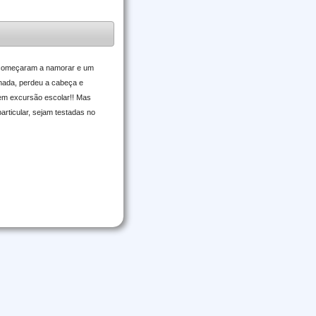
m começaram a namorar e um
onada, perdeu a cabeça e
 em excursão escolar!! Mas
rticular, sejam testadas no