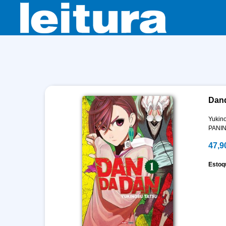
Dan
Yukin
PANIN
47,9
Estoq