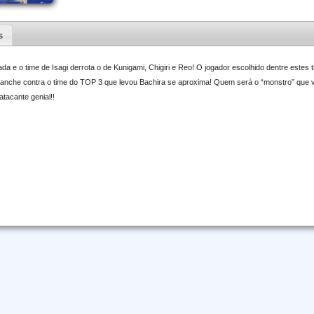
s
da e o time de Isagi derrota o de Kunigami, Chigiri e Reo! O jogador escolhido dentre este
anche contra o time do TOP 3 que levou Bachira se aproxima! Quem será o “monstro” que v
 atacante genial!!