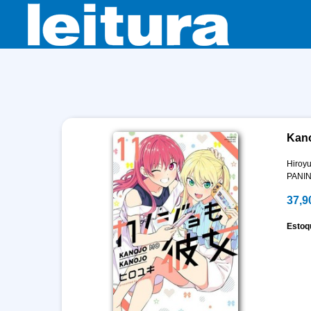
Kano
Hiroyu
PANIN
37,9
Estoq