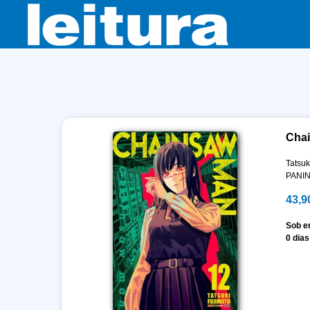
Chai
Tatsuk
PANIN
43,9
Sob 
0 dias