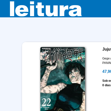
Juju
Gege 
PANIN
47,9
Sob 
0 dias