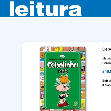
Cebo
Mauri
PANIN
249,
Sob 
0 dias