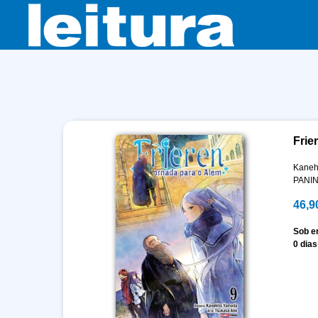
Frie
Kaneh
PANIN
46,9
Sob 
0 dias