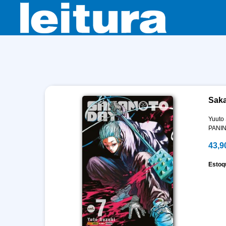
Saka
Yuuto
PANIN
43,9
Estoq