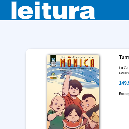
Turm
Lu Ca
PANIN
149,
Estoq