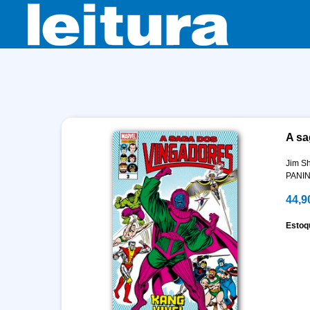
A sa
Jim S
PANIN
44,9
Estoq