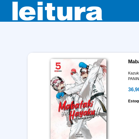
Maba
Kazuk
PANIN
36,9
Estoq