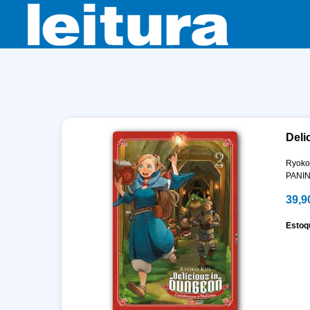
Deli
Ryoko
PANIN
39,9
Estoq