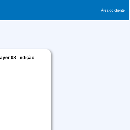
Área do cliente
ayer 08 - edição