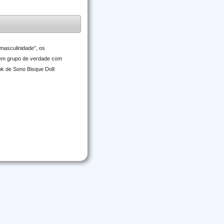
“masculinidade”, os
 em grupo de verdade com
k de Sono Bisque Doll: