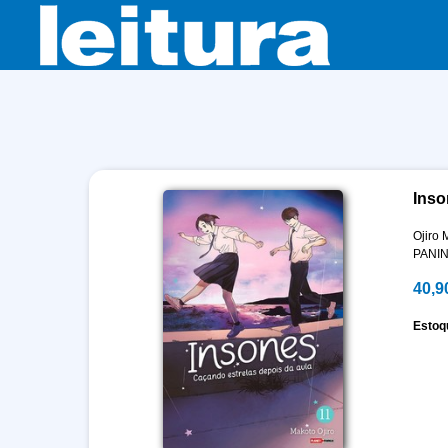
Inso
Ojiro 
PANIN
40,9
Estoq