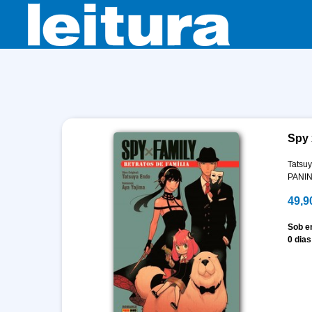
Spy x
Tatsu
PANIN
49,9
Sob 
0 dias