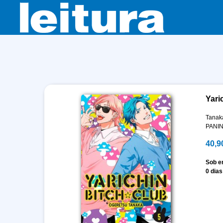
Yari
Tanak
PANIN
40,9
Sob 
0 dias