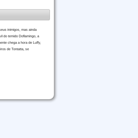
seus inimigos, mas ainda
il do temido Doflamingo, a
ente chega a hora de Luffy,
iros de Tontatta, se