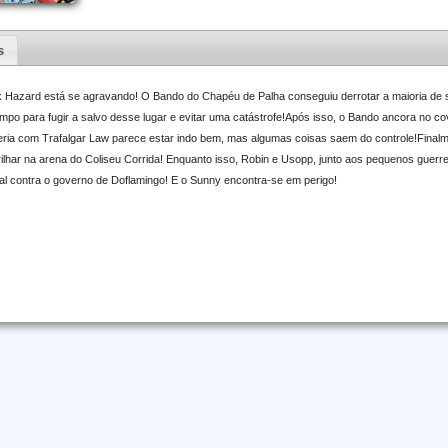
s
nk Hazard está se agravando! O Bando do Chapéu de Palha conseguiu derrotar a maioria de 
empo para fugir a salvo desse lugar e evitar uma catástrofe!Após isso, o Bando ancora no cov
ceria com Trafalgar Law parece estar indo bem, mas algumas coisas saem do controle!Finalm
rilhar na arena do Coliseu Corrida! Enquanto isso, Robin e Usopp, junto aos pequenos guerre
nal contra o governo de Doflamingo! E o Sunny encontra-se em perigo!