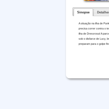
Sinopse
Detalhe
A situação na ilha de Pu
precisa correr contra o t
ilha de Dressrosa! A par
sob o disfarce de Lucy, b
preparam para o golpe fi