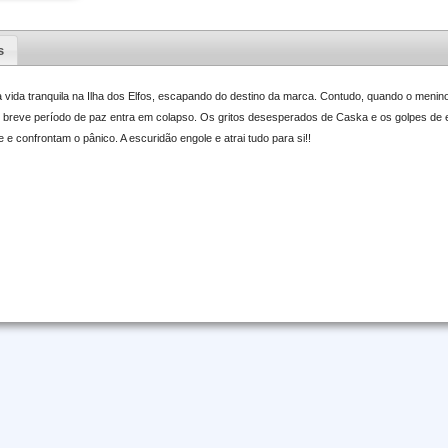
s
vida tranquila na Ilha dos Elfos, escapando do destino da marca. Contudo, quando o menino
o breve período de paz entra em colapso. Os gritos desesperados de Caska e os golpes de
e confrontam o pânico. A escuridão engole e atrai tudo para si!!