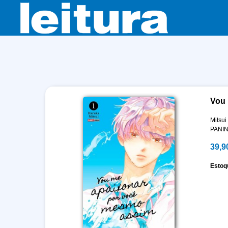
Vou 
Mitsui
PANIN
39,9
Estoq